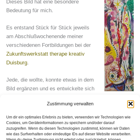
Dieses Bild hat eine besondere
Bedeutung für mich.
Es entstand Stück für Stück jeweils
am Abschlußwochenende meiner
verschiedenen Fortbildungen bei der
Zukunftswerkstatt therape kreativ
Duisburg
.
Jede, die wollte, konnte etwas in dem
Bild ergänzen und es entwickelte sich
von Mal zu Mal weiter und veränderte sich dadurch.
Zustimmung verwalten
Es kamen neue Farben, Formen und Nuancen dazu.
Um dir ein optimales Erlebnis zu bieten, verwenden wir Technologien wie
Bis es mir nach der letzten Fortbildung „rund“ vorkam.
Cookies, um Geräteinformationen zu speichern und/oder darauf
zuzugreifen. Wenn du diesen Technologien zustimmst, können wir Daten
Tatsächlich entwickelt sich meine Arbeit, in Analogie
wie das Surfverhalten oder eindeutige IDs auf dieser Website verarbeiten.
Wenn du deine Zustimmung nicht erteilst oder zurückziehst, können