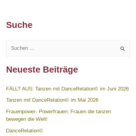
Suche
S
u
c
Neueste Beiträge
h
e
FÄLLT AUS: Tanzen mit DanceRelation© im Juni 2026
n
Tanzen mit DanceRelation© im Mai 2026
n
Frauenpower- Powerfrauen: Frauen die tanzen
a
bewegen die Welt!
c
DanceRelation©