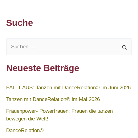
Suche
S
u
c
Neueste Beiträge
h
e
FÄLLT AUS: Tanzen mit DanceRelation© im Juni 2026
n
Tanzen mit DanceRelation© im Mai 2026
n
Frauenpower- Powerfrauen: Frauen die tanzen
a
bewegen die Welt!
c
DanceRelation©
h